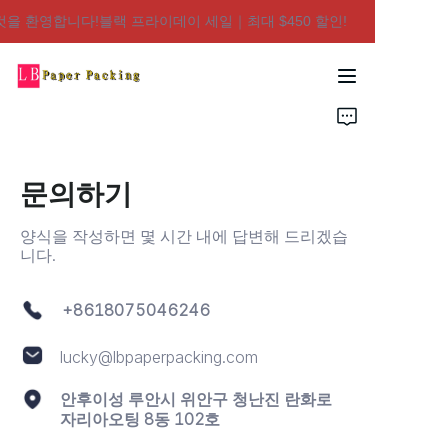
것을 환영합니다!블랙 프라이데이 세일｜최대 $450 할인!
저희 매장에 오신 것을
환영합니다!블랙 프라
이데이 세일｜최대
집
$450 할인!
제품
문의하기
회사 소개
양식을 작성하면 몇 시간 내에 답변해 드리겠습
문의하기
니다.
+8618075046246
lucky@lbpaperpacking.com
안후이성 루안시 위안구 청난진 란화로
자리아오팅 8동 102호