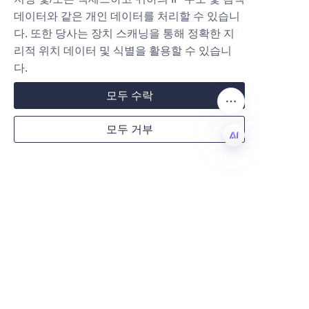
주문 수량을 제공합니다.
데이터와 같은 개인 데이터를 처리할 수 있습니
다. 또한 당사는 장치 스캐닝을 통해 정확한 지
주문이 확인되면, Lu’An LiBo Pap
리적 위치 데이터 및 식별을 활용할 수 있습니
er Products Packaging Co.,LTD
Mail
다.
는 적시 생산 및 배송을 보장하며, 
과정 전반에 걸쳐 정기적인 업데이
모두 수락
트를 제공합니다. 그들의 물류 네
Country
모두 거부
트워크는 국내 및 국제 목적지로의 
안전한 배송을 보장합니다.
KO
도움이 필요하시거나 샘플을 요청
Website
하시려면 고객님은 연락처 양식이
나 전화번호를 사용하실 수 있습니
다.
연락처
페이지. 회사의 고객 서
비스 팀은 모든 단계에서 전문적인 
Remarks
조언과 지원을 제공할 준비가 되어 
있습니다.