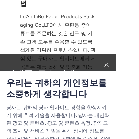
법
Lu’An LiBo Paper Products Pack
aging Co.,LTD에서 우편용 종이 
튜브를 주문하는 것은 신규 및 기
존 고객 모두를 수용할 수 있도록 
설계된 간단한 프로세스입니다. 관
심 있는 구매자는 웹사이트에서 제
공되는 제품 옵션 및 맞춤화 기능
신제품, 좋은 거래.
을 탐색하거나 영업 팀에 직접 연
우리는 귀하의 개인정보를
락하여 시작할 수 있습니다.
Submit now
소중하게 생각합니다
고객은 맞춤형 견적을 받기 위해 
튜브 치수, 재료 선호도, 인쇄 요구 
당사는 귀하의 당사 웹사이트 경험을 향상시키
Name
사항 및 수량을 지정할 수 있습니
기 위해 추적 기술을 사용합니다. 당사는 개인화
다. 이 회사는 스타트업부터 대규
된 광고 및 콘텐츠, 광고 및 콘텐츠 측정, 잠재고
모 제조업체까지 모든 규모의 비즈
객 조사 및 서비스 개발을 위해 장치에 정보를
니스를 지원하기 위해 유연한 최소 
Company
저장 및/또는 액세스하고 귀하의 IP 주소 및 검색