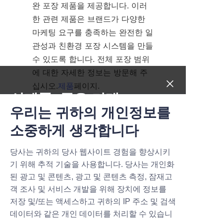
완 포장 제품을 제공합니다. 이러
한 관련 제품은 브랜드가 다양한 
마케팅 요구를 충족하는 완전한 일
관성과 친환경 포장 시스템을 만들 
수 있도록 합니다. 전체 포장 범위
에 대한 자세한 정보는 방문해 주
십시오.
제품
페이지.
신제품, 좋은 거래.
비즈니스에서 추가 지원이나 자세
우리는 귀하의 개인정보를
한 문의가 필요한 경우, 저희 전담 
Submit now
소중하게 생각합니다
고객 서비스 팀에 연락하실 수 있
습니다.
문의하기
플랫폼, 주문에서 
당사는 귀하의 당사 웹사이트 경험을 향상시키
Name
배송까지 신속하고 전문적인 지원
기 위해 추적 기술을 사용합니다. 당사는 개인화
을 보장합니다.
된 광고 및 콘텐츠, 광고 및 콘텐츠 측정, 잠재고
객 조사 및 서비스 개발을 위해 장치에 정보를
결론: 지속 가능한 성공을 
Company
저장 및/또는 액세스하고 귀하의 IP 주소 및 검색
위한 친환경 향수 종이 튜
데이터와 같은 개인 데이터를 처리할 수 있습니