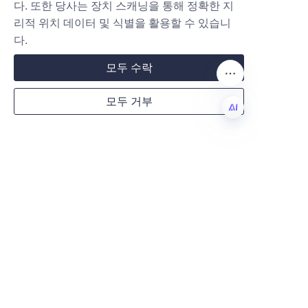
브 선택
다. 또한 당사는 장치 스캐닝을 통해 정확한 지
리적 위치 데이터 및 식별을 활용할 수 있습니
Mail
루안 리보 종이 제품 포장 유한회
다.
사(Lu’An LiBo Paper Products Pa
모두 수락
ckaging Co., LTD)의 친환경 향수 
종이 튜브는 품질이나 스타일을 희
Country
모두 거부
생하지 않으면서 지속 가능성에 전
념하는 화장품 브랜드를 위한 이상
KO
적인 포장 솔루션을 제공합니다. 
Website
이들의 생분해성, 맞춤화 옵션 및 
환경적 이점은 현대 시장의 책임감 
있고 매력적인 포장에 대한 수요를 
충족시킵니다. 이러한 혁신적인 튜
Remarks
브를 선택함으로써 기업들은 지구
에 긍정적인 기여를 할 뿐만 아니
라 브랜드의 소비자 매력과 시장 
경쟁력을 향상시킵니다.