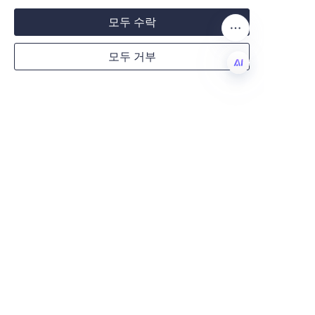
사 소개
 페이지입니다.
모두 수락
행동 촉구: 맞춤형 포장 
Country
모두 거부
솔루션을 위해 Lu’An 
KO
Website
지속 가능하고 맞춤 제작 가능하며 
고품질의 종이 튜브로 캔들 포장을 
업그레이드하려는 기업은 Lu’An Li
Bo Paper Products Packaging C
Remarks
o., LTD.에 문의해 주시기 바랍니
다. 저희 숙련된 팀은 귀사의 특정 
요구 사항을 충족하고 브랜드 이미
지를 향상시키는 친환경 포장을 만
드는 데 협력할 준비가 되어 있습
니다. 제품 세부 정보, 맞춤 설정 
옵션에 대해 문의하거나 견적을 요