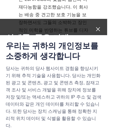
재다능함을 강조했습니다. 이 회사
는 배송 중 견고한 보호 기능을 보
장하면서도 그들의 소박하고 장인
적인 미학을 반영하는 튜브를 디자
신제품, 좋은 거래.
인할 수 있었습니다. 이러한 업그
우리는 귀하의 개인정보를
레이드는 포장 폐기물을 줄이고 재
구매율을 눈에 띄게 높이는 결과를 
Submit now
소중하게 생각합니다
가져왔으며, 이는 지속 가능한 포
장의 상업적 이점을 보여줍니다.
당사는 귀하의 당사 웹사이트 경험을 향상시키
Name
기 위해 추적 기술을 사용합니다. 당사는 개인화
이 성공 사례들은 Lu’An LiBo가 비
된 광고 및 콘텐츠, 광고 및 콘텐츠 측정, 잠재고
즈니스 성장과 고객 충성도를 높이
객 조사 및 서비스 개발을 위해 장치에 정보를
는 고품질의 맞춤형 지속 가능한 
Company
저장 및/또는 액세스하고 귀하의 IP 주소 및 검색
캔들 포장 솔루션을 제공하기 위해 
데이터와 같은 개인 데이터를 처리할 수 있습니
헌신하고 있음을 보여줍니다. 잠재 
다. 또한 당사는 장치 스캐닝을 통해 정확한 지
고객은 당사의 "
제품
 페이지에서 
리적 위치 데이터 및 식별을 활용할 수 있습니
Mail
회사의 비전에 대해 알아보세요.
회
다.