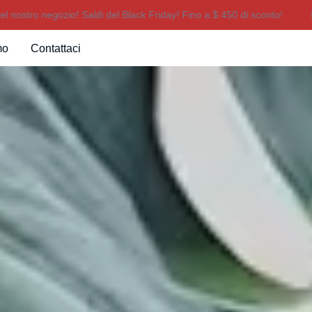
o negozio! Saldi del Black Friday! Fino a $ 450 di sconto!
Benvenu
Benvenuti nel nostro negozio! Sa
mo
Contattaci