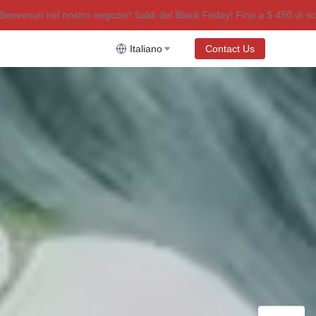
ti nel nostro negozio! Saldi del Black Friday! Fino a $ 450 di sconto!
ldi del Black Friday! Fino a $ 450 di sconto!
Italiano
Contact Us