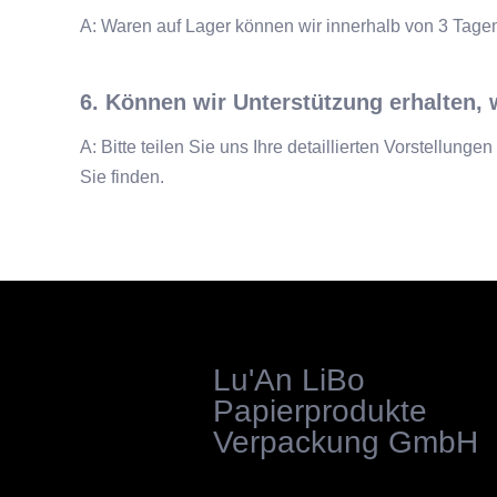
A: Waren auf Lager können wir innerhalb von 3 Tage
6. Können wir Unterstützung erhalten,
A: Bitte teilen Sie uns Ihre detaillierten Vorstellung
Sie finden.
Lu'An LiBo
Papierprodukte
Verpackung GmbH