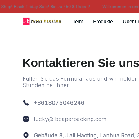
op! Black Friday Sale! Bis zu 450 $ Rabatt!
Willkommen in unser
Heim
Produkte
Über u
Kontaktieren Sie un
Füllen Sie das Formular aus und wir melden
Stunden bei Ihnen.
+8618075046246
lucky@lbpaperpacking.com
Gebäude 8, Jiali Haoting, Lanhua Road, 