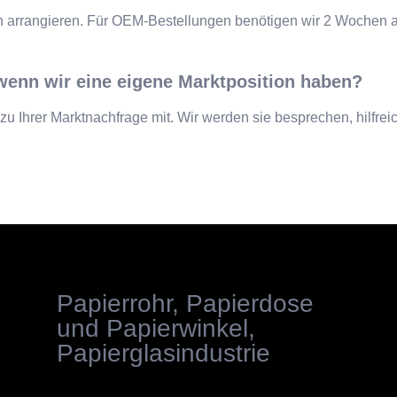
n arrangieren. Für OEM-Bestellungen benötigen wir 2 Wochen a
 wenn wir eine eigene Marktposition haben?
en zu Ihrer Marktnachfrage mit. Wir werden sie besprechen, hilfr
Papierrohr, Papierdose
und Papierwinkel,
Papierglasindustrie