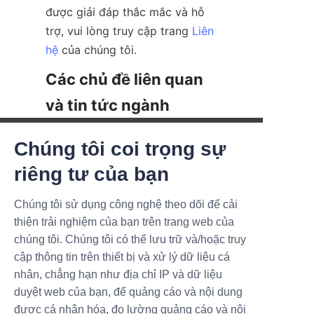
được giải đáp thắc mắc và hỗ 
trợ, vui lòng truy cập trang 
Liên
hệ
 của chúng tôi.  
Các chủ đề liên quan 
    Việc khám phá các chủ đề 
Chúng tôi coi trọng sự
liên quan như thiết kế bao bì 
SẢN PHẨM MỚI, CÁC Ư
riêng tư của bạn
bền vững, sở thích của người 
U ĐÃI TUYỆT VỜI.
tiêu dùng đối với các sản phẩm 
Chúng tôi sử dụng công nghệ theo dõi để cải
thân thiện với môi trường và 
thiện trải nghiệm của bạn trên trang web của
Submit now
các đổi mới trong vật liệu phân 
chúng tôi. Chúng tôi có thể lưu trữ và/hoặc truy
hủy sinh học cung cấp một bối 
cập thông tin trên thiết bị và xử lý dữ liệu cá
Name
cảnh rộng hơn về tầm quan 
nhân, chẳng hạn như địa chỉ IP và dữ liệu
trọng của ống giấy mỹ phẩm. 
duyệt web của bạn, để quảng cáo và nội dung
Tin tức ngành cho thấy một xu 
được cá nhân hóa, đo lường quảng cáo và nội