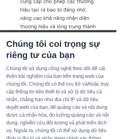
cung cấp cho phép các thương 
hiệu tạo ra bao bì đáng nhớ, 
nâng cao khả năng nhận diện 
thương hiệu và lòng trung thành 
của người tiêu dùng.
Chúng tôi coi trọng sự
Ngoài ra, Lu’An LiBo còn cung 
SẢN PHẨM MỚI, CÁC Ư
riêng tư của bạn
cấp dịch vụ khách hàng xuất 
U ĐÃI TUYỆT VỜI.
sắc, từ tư vấn ban đầu đến giao 
Chúng tôi sử dụng công nghệ theo dõi để cải
sản phẩm, đảm bảo quy trình 
thiện trải nghiệm của bạn trên trang web của
Submit now
diễn ra suôn sẻ và hiệu quả. Khả 
chúng tôi. Chúng tôi có thể lưu trữ và/hoặc truy
năng mở rộng sản xuất và đáp 
cập thông tin trên thiết bị và xử lý dữ liệu cá
Name
ứng các thời hạn gấp càng làm 
nhân, chẳng hạn như địa chỉ IP và dữ liệu
tăng thêm sức hấp dẫn của họ. 
duyệt web của bạn, để quảng cáo và nội dung
Khi so sánh với các đối thủ cạnh 
được cá nhân hóa, đo lường quảng cáo và nội
tranh, cách tiếp cận toàn diện 
dung, nghiên cứu đối tượng và phát triển dịch
Company
của Lu’An LiBo, kết hợp lợi ích 
vụ. Ngoài ra, chúng tôi có thể sử dụng dữ liệu
sinh thái với thiết kế và dịch vụ 
định vị địa lý và nhận dạng chính xác thông