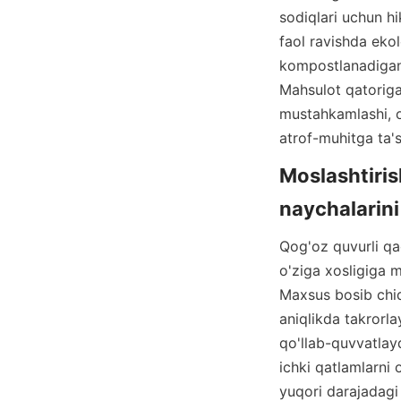
sodiqlari uchun hi
faol ravishda ekol
kompostlanadigan 
Mahsulot qatoriga
mustahkamlashi, on
atrof-muhitga ta's
Moslashtiris
Qog'oz quvurli qad
o'ziga xosligiga m
Maxsus bosib chiq
aniqlikda takrorlay
qo'llab-quvvatlayd
ichki qatlamlarni 
yuqori darajadagi