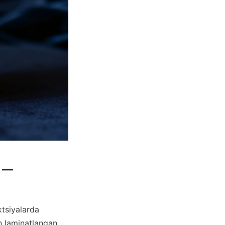
 — 
tsiyalarda 
n laminatlangan 