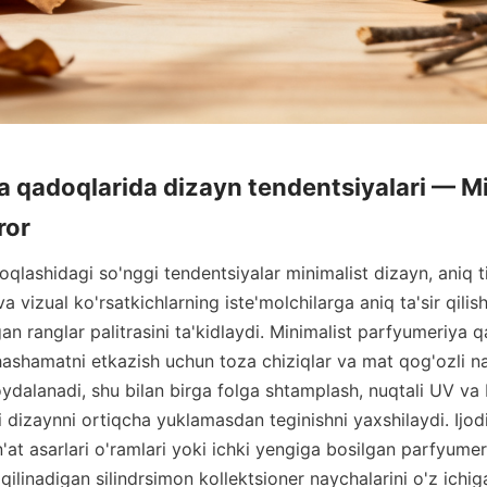
 qadoqlarida dizayn tendentsiyalari — Min
qlashidagi so'nggi tendentsiyalar minimalist dizayn, aniq ti
a vizual ko'rsatkichlarning iste'molchilarga aniq ta'sir qilis
n ranglar palitrasini ta'kidlaydi. Minimalist parfyumeriya q
hashamatni etkazish uchun toza chiziqlar va mat qog'ozli n
ydalanadi, shu bilan birga folga shtamplash, nuqtali UV va 
i dizaynni ortiqcha yuklamasdan teginishni yaxshilaydi. Ijod
'at asarlari o'ramlari yoki ichki yengiga bosilgan parfyumeri
ilinadigan silindrsimon kollektsioner naychalarini o'z ichiga