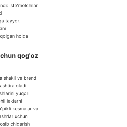
di: iste'molchilar 
i 
 tayyor. 
ni 
 qolgan holda 
uchun qog'oz 
a shakli va brend 
htira oladi. 
larini yuqori 
i laklarni 
'pikli kesmalar va 
ashrlar uchun 
sib chiqarish 