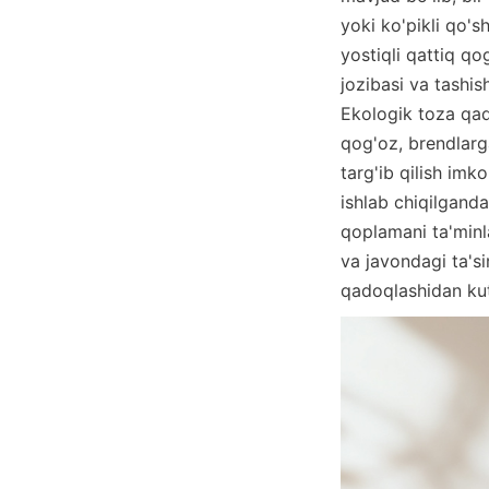
yoki ko'pikli qo's
yostiqli qattiq qo
jozibasi va tashis
Ekologik toza qad
qog'oz, brendlarg
targ'ib qilish imko
ishlab chiqilganda
qoplamani ta'minla
va javondagi ta'sir
qadoqlashidan kut