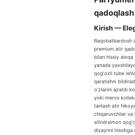
Raqobatbardosh at
premium atir qadoq
bilan hissiy aloqa
yanada yaxshilaydi
qog'ozli tube ishl
qaratishni bildira
o'zlarini ajratib 
yoki meros kolleks
tanlash atir hikoy
chiqaruvchilar va 
silindrsimon qog'o
dizaynni hisobga o