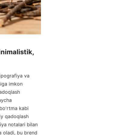
imalistik, 
pografiya va 
higa imkon 
adoqlash 
aycha 
bo'rtma kabi 
iy qadoqlash 
ya notalari bilan 
 oladi, bu brend 