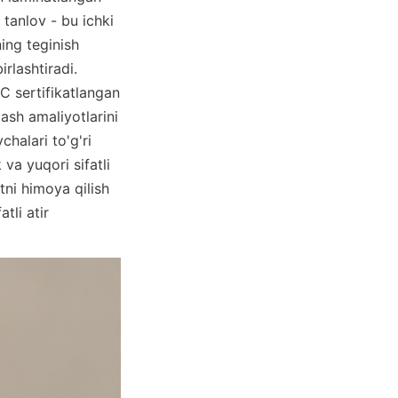
tanlov - bu ichki 
ing teginish 
lashtiradi. 
 sertifikatlangan 
h amaliyotlarini 
halari to'g'ri 
a yuqori sifatli 
ni himoya qilish 
li atir 