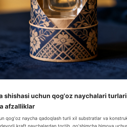
 shishasi uchun qog'oz naychalari turlari
hun qog'oz naycha qadoqlash turli xil substratlar va konstruk
r devorli kraft naychalardan tortib, qo'shimcha himoya uchu