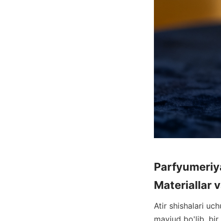
Parfyumeriya
Atir shishalari uc
mavjud bo'lib, bi