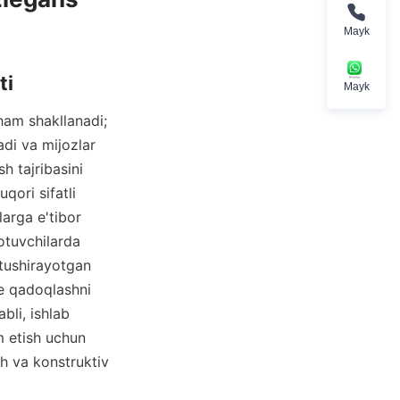
Mayk
Mayk
am shakllanadi; 
di va mijozlar 
 tajribasini 
ori sifatli 
arga e'tibor 
otuvchilarda 
tushirayotgan 
e qadoqlashni 
li, ishlab 
 etish uchun 
h va konstruktiv 