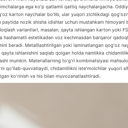
himchalarga ega ko'p qatlamli qattiq naychalargacha. Oddiy 
g'oz karton naychalar bo'lib, ular yuqori zichlikdagi qog'ozn
h paytida nozik shisha idishlar uchun mustahkam himoyani bir
oqlash variantlari, masalan, qayta ishlangan karton yoki FSC
a hashamatli estetikadan voz kechmasdan barqaror qadoqlas
nini beradi. Metalllashtirilgan yoki laminatlangan qog'oz nayc
 qayta ishlanishini saqlab qolgan holda namlikka chidamlilik v
shi mumkin. Materiallarning to'g'ri kombinatsiyasi mahsulot
ni qo'llab-quvvatlaydi, chidamlilikni iste'molchilar yuqori sifat
gan ko'rinish va his bilan muvozanatlashtiradi.