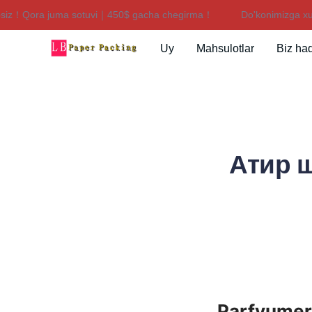
iz！Qora juma sotuvi｜450$ gacha chegirma！
Do'konimizga xush
Uy
Mahsulotlar
Biz ha
Атир ш
Parfyumeri