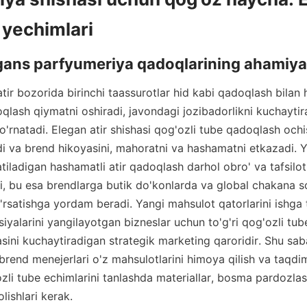
ir bozorida birinchi taassurotlar hid kabi qadoqlash bilan h
lash qiymatni oshiradi, javondagi jozibadorlikni kuchaytira
 o'rnatadi. Elegan atir shishasi qog'ozli tube qadoqlash ochish
 va brend hikoyasini, mahoratni va hashamatni etkazadi. Yuq
atiladigan hashamatli atir qadoqlash darhol obro' va tafsilotl
di, bu esa brendlarga butik do'konlarda va global chakana s
ko'rsatishga yordam beradi. Yangi mahsulot qatorlarini ishga 
iyalarini yangilayotgan bizneslar uchun to'g'ri qog'ozli tub
asini kuchaytiradigan strategik marketing qaroridir. Shu sabab
brend menejerlari o'z mahsulotlarini himoya qilish va taqdim
zli tube echimlarini tanlashda materiallar, bosma pardozlas
lishlari kerak.