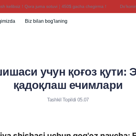
 kelibsiz！Qora juma sotuvi｜450$ gacha chegirma！
Do'konimiz
Do'konimizga xush kelibsiz！Q
qimizda
Biz bilan bog'laning
ишаси учун қоғоз қути: 
қадоқлаш ечимлари
Tashkil Topildi 05.07
ya shishasi uchun qog'oz naycha: E