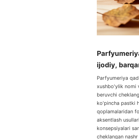
Parfyumeriya
Parfyumeriya qado
xushbo'ylik nomi v
beruvchi cheklanga
ko'pincha pastki 
qoplamalaridan fo
aksentlash usullar
konsepsiyalari san
cheklangan nashr q