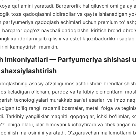
koya qatlamini yaratadi. Barqarorlik hal qiluvchi omilga aylan
ogik toza qadoqlashni qidiradilar va qayta ishlanadigan yok
parfyumeriya qadoqlash echimlari uchun premium to'lashga
 barqaror qog'oz naychali qadoqlashni kiritish brend obro'si
gli xaridorlarni jalb qilishi va estetik jozibadorlikni saqlab
irini kamaytirishi mumkin.
h imkoniyatlari — Parfyumeriya shishasi 
oqlashning asosiy afzalligi moslashtirishdir: brendlar shish
os keladigan o'lcham, pardoz va tarkibiy elementlarni moslas
arish texnologiyalari murakkab san'at asarlari va imzo naqsh
digan to'liq rangli raqamli bosmalar, metall folga va teginishl
i. Tarkibiy yangiliklar magnitli qopqoqlar, ichki bo'limlar, ko
o'z ichiga oladi, ular himoyani kuchaytiradi va cheklangan n
 ochilish marosimini yaratadi. O'zgaruvchan ma'lumotlarni bo