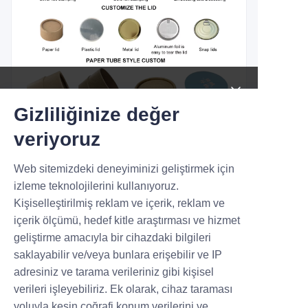
YENİ ÜRÜNLER, HARİK
Gizliliğinize değer
A FIRSATLAR.
veriyoruz
Web sitemizdeki deneyiminizi geliştirmek için
Submit now
izleme teknolojilerini kullanıyoruz.
Kişiselleştirilmiş reklam ve içerik, reklam ve
Name
içerik ölçümü, hedef kitle araştırması ve hizmet
geliştirme amacıyla bir cihazdaki bilgileri
saklayabilir ve/veya bunlara erişebilir ve IP
adresiniz ve tarama verileriniz gibi kişisel
Company
verileri işleyebiliriz. Ek olarak, cihaz taraması
yoluyla kesin coğrafi konum verilerini ve