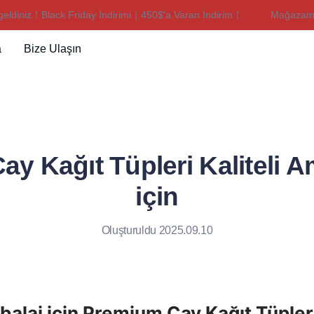
iz！Black Friday İndirimi｜450$'a Varan İndirim！
Mağazamıza ho
Mağazamıza hoş geldiniz！Black
a
Bize Ulaşın
y Kağıt Tüpleri Kaliteli 
için
Oluşturuldu 2025.09.10
mbalaj için Premium Çay Kağıt Tüpler