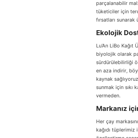
parçalanabilir mal
tüketiciler için te
fırsatları sunarak
Ekolojik Dos
Lu’An LiBo Kağıt Ü
biyolojik olarak p
sürdürülebilirliği 
en aza indirir, bö
kaynak sağlıyoruz
sunmak için sıkı k
vermeden.
Markanız içi
Her çay markasını
kağıdı tüplerimiz i
özelleştirme seçe