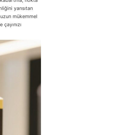
iğini yansıtan 
nunuzun mükemmel 
e çayınızı 