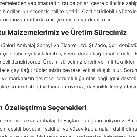
zemelerden yapılmaktadır, bu da onları çevre bilincine sahi
rcih edilen bir seçenek haline getirir. Özelleştirilebilir yüzeyle
 ürününüzün raflarda öne çıkmasına yardımcı olur.
tu Malzemelerimiz ve Üretim Sürecimiz
rünleri Ambalaj Sanayi ve Ticaret Ltd. Şti.'nde, geri dönüştür
arçalanabilir yüksek kaliteli, çevre dostu kağıt malzemeleri k
önceliklendiriyoruz. Üretim sürecimiz enerji verimli teknikleri i
ylece çay kağıt tüplerimizin çevresel etkisi düşük olur. Sorum
 ve markanızın çevresel sorumluluğa olan bağlılığını destek
alite kontrol standartlarını koruyoruz; dayanıklılık veya tas
n Özelleştirme Seçenekleri
n kendine özgü ambalaj ihtiyaçları olduğunu anlıyoruz. Bu n
çin çeşitli boyutlar, şekiller ve yüzey kaplamaları dahil olmak
neği sunuyoruz. Mat veya parlak kaplamalar, kabartma, içe