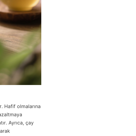
 Hafif olmalarına 
azaltmaya 
ır. Ayrıca, çay 
arak 