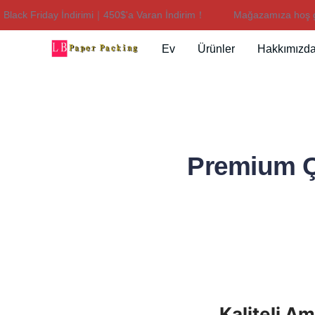
 Friday İndirimi｜450$'a Varan İndirim！
Mağazamıza hoş geldin
Ev
Ürünler
Hakkımızd
Premium Ça
Kaliteli A