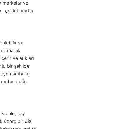
p markalar ve 
ri, çekici marka 
ülebilir ve 
ullanarak 
çerir ve atıkları 
lu bir şekilde 
leyen ambalaj 
arımdan ödün 
edenle, çay 
 üzere bir dizi 
 kabartma, nokta 