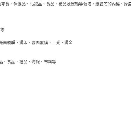
寵物零食、保健品、化妝品、食品、禮品及運輸等領域。紙管芯的內徑、厚
紙等
、亮面覆膜、燙印、霧面覆膜、上光、燙金
品、食品、禮品、海報、布料等