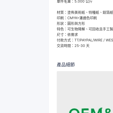
單件毛重：5.000 公斤
材質：塗佈美術紙、特種紙、鋁箔
印刷：CMYK+潘通色印刷
形狀：圓形與方形
特色：可生物降解、可回收且手工
尺寸：依需求
付款方式：TT/PAYPAL/WIRE / WES
交貨時間：25-30 天
產品細節