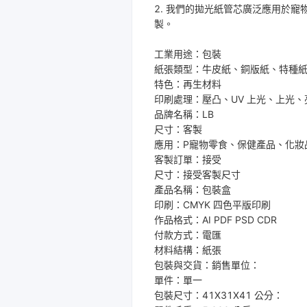
2. 我們的拋光紙管芯廣泛應用於
製。
工業用途：包裝
紙張類型：牛皮紙、銅版紙、特種
特色：再生材料
印刷處理：壓凸、UV 上光、上光
品牌名稱：LB
尺寸：客製
應用：P
寵物零食、保健產品、
化妝
客製訂單：接受
尺寸：接受客製尺寸
產品名稱：包裝盒
印刷：CMYK 四色平版印刷
作品格式：AI PDF PSD CDR
付款方式：電匯
材料結構：紙張
包裝與交貨：銷售單位：
單件：單一 
包裝
尺寸：41X31X41 公分： 