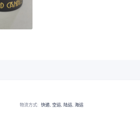
物流方式
:
快递, 空运, 陆运, 海运