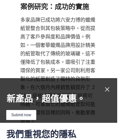
多家品牌已成功將六安力博的蠟燭
紙管整合到其包裝策略中，從而提
高了客戶參與度和品牌價值。例
如，一個奢華蠟燭品牌用設計精美
的紙管取代了傳統的玻璃罐，這不
僅降低了包裝成本，還吸引了注重
環保的買家。另一家公司則利用客
製化的紙管創造了獨特的貨架形
象，在六個月內將銷售額提升了 2
0%。這些案例研究說明了採用可
新產品，超值優惠。
持續、可客製化的蠟燭紙管如何能
在支持環保目標的同時，推動業務
Submit now
增長。
我們重視您的隱私
Name
結論：與我們一起提升您