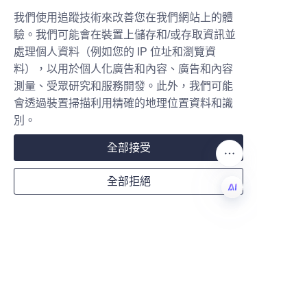
我們使用追蹤技術來改善您在我們網站上的體
驗。我們可能會在裝置上儲存和/或存取資訊並
總而言之，蠟燭紙筒是一種多功
Company
處理個人資料（例如您的 IP 位址和瀏覽資
能、永續且時尚的包裝選擇，對企
料），以用於個人化廣告和內容、廣告和內容
業和環境都有益處。透過選擇環保
測量、受眾研究和服務開發。此外，我們可能
材料、強調客製化並確保高品質製
會透過裝置掃描利用精確的地理位置資料和識
Mail
造，六安力博紙製品包裝有限公司
別。
在業界脫穎而出，成為領先供應
全部接受
商。他們對永續性和創新的投入，
有助於企業提升產品吸引力，並滿
Country
全部拒絕
足日益重視環保的消費者的需求。
如欲了解六安力博如何為您的蠟燭
TC
包裝帶來轉變，請瀏覽
關於我們
頁
Website
面或透過以下方式聯繫我們：
聯繫
我們
頁面。

Remarks