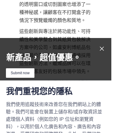
的透明窗口或切割圖案也增添了一
種神秘感，讓顧客在不打開盒子的
情況下預覽蠟燭的顏色和質地。
這些創新與專注於將功能性、可持
續性和美學整合到其紙質包裝解決
方案中的公司，如盧安利博紙品包
裝有限公司，完美契合。通過採用
新產品，超值優惠。
這些創新方法，蠟燭品牌可以在環
保和顧客友好的包裝市場中領先。
Submit now
結論：用專業的紙質罐包
我們重視您的隱私
Name
我們使用追蹤技術來改善您在我們網站上的體
蠟燭紙質罐包裝是一個重要組成部
驗。我們可能會在裝置上儲存和/或存取資訊並
分，將保護、品牌和可持續性結合
Company
處理個人資料（例如您的 IP 位址和瀏覽資
成一個有影響力的解決方案。對於
料），以用於個人化廣告和內容、廣告和內容
希望提升產品展示和顧客體驗的企