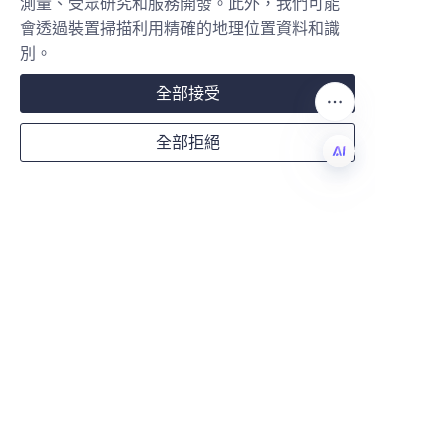
測量、受眾研究和服務開發。此外，我們可能
業來說，選擇合適的材料、尺寸、
會透過裝置掃描利用精確的地理位置資料和識
Mail
形狀和設計美學是至關重要的步
別。
驟。與可靠且創新的包裝供應商如
全部接受
盧安利博紙品包裝有限公司
合作，
可以提供專業知識和定制服務，創
Country
全部拒絕
造真正提升您品牌的蠟燭紙罐。
投資於高品質、環保的紙包裝不僅
TC
能保護您的蠟燭，還能傳達您品牌
Website
的價值觀和對可持續發展的承諾。
創新的設計和周到的功能進一步增
強了消費者的參與感和忠誠度。探
Remarks
索蠟燭紙罐包裝的世界，今天就釋
放您品牌的潛力，吸引和啟發客
戶。
有關我們的包裝解決方案和產品供
應的更多信息，請訪問我們的 
產品