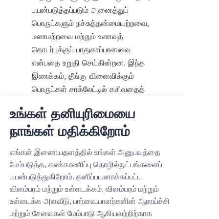
பயன்படுத்தப்படும் அனைத்துப் 
பொருட்களும் நச்சுத்தன்மையற்றவை, 
மணமற்றவை மற்றும் உணவுத் 
தொடர்புக்குப் பாதுகாப்பானவை 
என்பதை உறுதி செய்கின்றன. இந்த 
இணக்கம், தீங்கு விளைவிக்கும் 
பொருட்கள் சாக்லேட்டில் கசிவதைத் 
தடுக்கிறது, அதன் தூய்மையையும் 
உங்கள் தனியுரிமையை
தரத்தையும் பாதுகாக்கிறது.
நாங்கள் மதிக்கிறோம்
உற்பத்தியின் போது சுகாதாரம் மற்றும் 
புதிய தயாரிப்புகள், சிறந்த ச
பாதுகாப்பைப் பராமரிக்க கடுமையான 
எங்கள் இணையதளத்தில் உங்கள் அனுபவத்தை
தரக் கட்டுப்பாட்டு செயல்முறைகள் 
லுகைகள்.
மேம்படுத்த, கண்காணிப்பு தொழில்நுட்பங்களைப்
செயல்படுத்தப்படுகின்றன. உணவுப் 
பயன்படுத்துகிறோம். தனிப்பயனாக்கப்பட்ட
பாதுகாப்பிற்கான இந்த அர்ப்பணிப்பு 
விளம்பரம் மற்றும் உள்ளடக்கம், விளம்பரம் மற்றும்
Submit now
நுகர்வோரைப் பாதுகாப்பது 
உள்ளடக்க அளவீடு, பார்வையாளர்களின் ஆராய்ச்சி
மட்டுமல்லாமல், பிராண்டுகள் 
மற்றும் சேவைகள் மேம்பாடு ஆகியவற்றிற்காக
Name