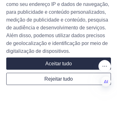
como seu endereço IP e dados de navegação,
ajuda a validar o desempenho 
para publicidade e conteúdo personalizados,
de proteção tanto para vendas 
medição de publicidade e conteúdo, pesquisa
a retalho de item único quanto 
de audiência e desenvolvimento de serviços.
Company
para distribuição a granel. 
Além disso, podemos utilizar dados precisos
Tomar decisões informadas na 
de geolocalização e identificação por meio de
fase de especificação reduz 
digitalização de dispositivos.
surpresas na produção e 
Mail
Aceitar tudo
posiciona o lançamento do 
perfume para o sucesso 
Rejeitar tudo
comercial.
Country
Estratégia de 
PT
Implementação — Do 
Website
O lançamento de um novo 