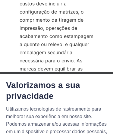
custos deve incluir a 
configuração de matrizes, o 
comprimento da tiragem de 
impressão, operações de 
acabamento como estampagem 
a quente ou relevo, e qualquer 
embalagem secundária 
necessária para o envio. As 
marcas devem equilibrar as 
ambições estéticas com as 
Valorizamos a sua
realidades logísticas; um tubo 
NOVOS PRODUTOS, ÓTI
altamente adornado pode 
privacidade
MAS OFERTAS.
aumentar o custo unitário e 
complicar a reciclagem se 
Utilizamos tecnologias de rastreamento para
melhorar sua experiência em nosso site.
incorporar materiais não 
Submit now
Podemos armazenar e/ou acessar informações
recicláveis. Testar protótipos 
em um dispositivo e processar dados pessoais,
em condições reais de envio 
Name