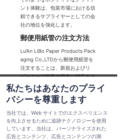
ント体験は、包装市場における信
頼できるサプライヤーとしての会
社の地位を強化します。
郵便用紙管の注文方法
Lu’An LiBo Paper Products Pack
aging Co.,LTDから郵便用紙管を
注文することは、新規およびリ
ピーターの顧客の両方に対応する
ために設計された簡単なプロセス
私たちはあなたのプライ
です。興味のある購入者は、ウェ
新商品、お得な情報。
バシーを尊重します
ブサイトで利用可能な製品オプ
ションやカスタマイズ機能を閲覧
Submit now
当社では、Web サイトでのエクスペリエンス
するか、直接営業チームに連絡す
を向上させるために追跡テクノロジーを使用
ることで始めることができます。
しています。当社は、パーソナライズされた
Name
広告とコンテンツ、広告とコンテンツの測
クライアントは、チューブの寸