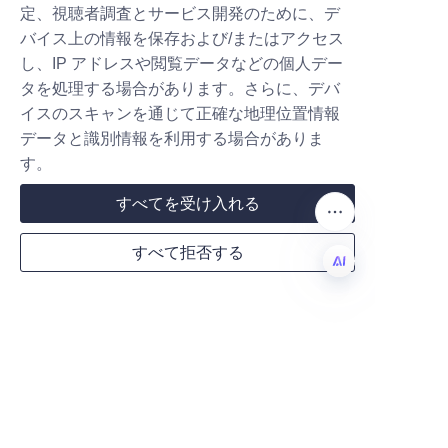
定、視聴者調査とサービス開発のために、デ
法、材料の好み、印刷要件、およ
バイス上の情報を保存および/またはアクセス
び数量を指定して、カスタマイズ
Company
し、IP アドレスや閲覧データなどの個人デー
された見積もりを受け取ることが
タを処理する場合があります。さらに、デバ
できます。会社は、スタートアッ
イスのスキャンを通じて正確な地理位置情報
プから大規模な製造業者まで、あ
データと識別情報を利用する場合がありま
Mail
らゆる規模のビジネスをサポート
す。
するために、柔軟な最小注文数量
すべてを受け入れる
を提供しています。
Country
注文が確認されると、Lu’An LiBo 
すべて拒否する
Paper Products Packaging Co.,L
TDは、プロセス全体を通じて定
JP
期的な更新を提供し、タイムリー
Website
な生産と配送を確保します。彼ら
の物流ネットワークは、国内およ
び国際的な目的地への安全な出荷
Remarks
を保証します。