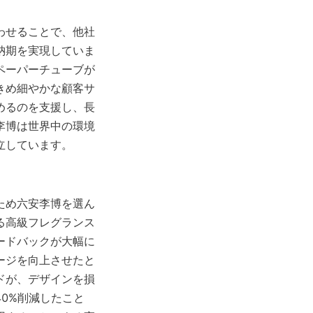
わせることで、他社
納期を実現していま
ペーパーチューブが
きめ細やかな顧客サ
めるのを支援し、長
李博は世界中の環境
立しています。
ため六安李博を選ん
る高級フレグランス
ードバックが大幅に
ージを向上させたと
ドが、デザインを損
0%削減したこと