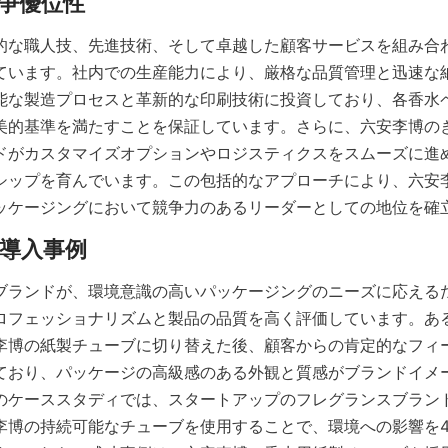
的な職人技、先進技術、そして卓越した顧客サービスを組み合
ています。社内での生産能力により、厳格な品質管理と迅速な
能な製造プロセスと革新的な印刷技術に投資しており、各香水
美的基準を満たすことを保証しています。さらに、六安李博の
ドがカスタマイズオプションやロジスティクスをスムーズに進
シップを育んでいます。この包括的なアプローチにより、六安
ッケージングにおいて競争力のあるリーダーとしての地位を確
ブランドが、環境意識の高いパッケージングのニーズに応える
ロフェッショナリズムと製品の品質を高く評価しています。あ
李博の紙製チューブに切り替えた後、顧客からの肯定的なフィ
ており、パッケージの高級感のある外観と質感がブランドイメ
のケーススタディでは、スタートアップのフレグランスブラン
李博の持続可能なチューブを使用することで、環境への影響を4