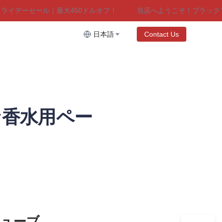
デーセール｜最大450ドルオフ！
当店へようこそ！ブラックフラ
デーセール｜最大450ドルオフ！
日本語
Contact Us
ーな香水用ペー