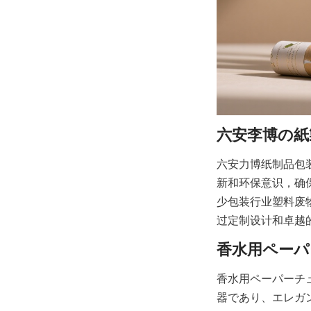
六安力博纸制品包
新和环保意识，确
少包装行业塑料废
过定制设计和卓越
香水用ペーパーチ
器であり、エレガ