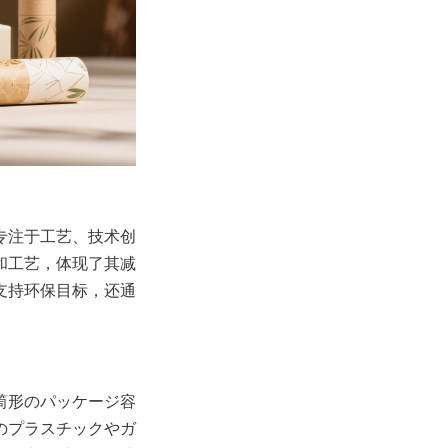
专注于工艺、技术创
和工艺，体现了其减
支持环保目标，还通
筒形のパッケージ容
のプラスチックやガ