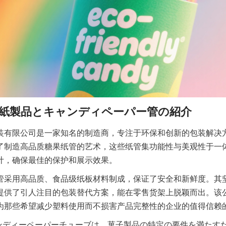
装有限公司是一家知名的制造商，专注于环保和创新的包装解决
了制造高品质糖果纸管的艺术，这些纸管集功能性与美观性于一
计，确保最佳的保护和展示效果。
管采用高品质、食品级纸板材料制成，保证了安全和新鲜度。其
提供了引人注目的包装替代方案，能在零售货架上脱颖而出。该
为那些希望减少塑料使用而不损害产品完整性的企业的值得信赖
oのキャンディーペーパーチューブは、菓子製品の特定の要件を満た