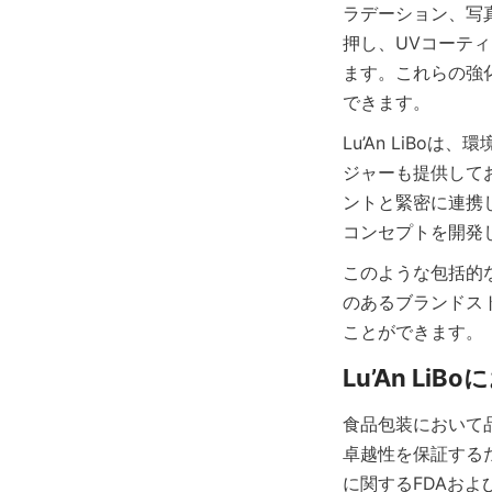
ラデーション、写
押し、UVコーテ
ます。これらの強
できます。
Lu’An LiB
ジャーも提供して
ントと緊密に連携
コンセプトを開発
このような包括的
のあるブランドス
ことができます。
食品包装において品
卓越性を保証する
に関するFDAお