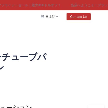
イデーセール｜最大450ドルオフ！
当店へようこそ！ブラックフ
デーセール｜最大450ドルオフ！
日本語
Contact Us
パーチューブパ
ン