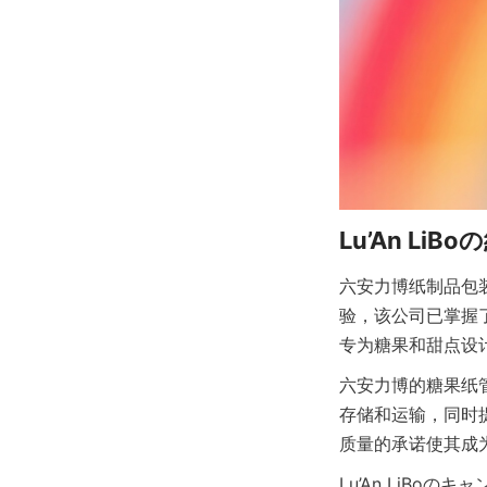
六安力博纸制品包
验，该公司已掌握
专为糖果和甜点设
六安力博的糖果纸
存储和运输，同时
质量的承诺使其成
Lu’An LiB