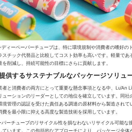
oのキャンディーペーパーチューブは、特に環境規制や消費者の嗜好
ラスチック代替品と比較してコスト効率も高いです。軽量であ
量を削減し、持続可能性の目標にさらに貢献します。
者と消費者の両方にとって重要な懸念事項となる中、Lu’An L
リューションのリーダーとしての地位を確立しています。同社
環境管理の認証を受けた責任ある調達の原材料から製造されて
消費を最小限に抑える高度な製造技術を採用しています。
oは、ペーパーチューブのリサイクル性を損なわないリサイクル可能
しています。この包括的なアプローチにより、パッケージ全体