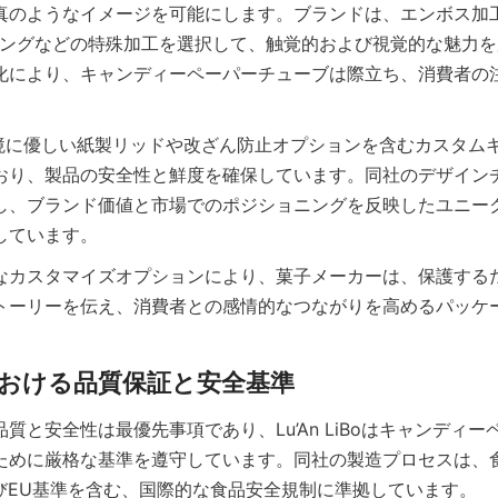
真のようなイメージを可能にします。ブランドは、エンボス加
ィングなどの特殊加工を選択して、触覚的および視覚的な魅力
化により、キャンディーペーパーチューブは際立ち、消費者の
oは、環境に優しい紙製リッドや改ざん防止オプションを含むカスタ
おり、製品の安全性と鮮度を確保しています。同社のデザイン
し、ブランド価値と市場でのポジショニングを反映したユニー
しています。
なカスタマイズオプションにより、菓子メーカーは、保護する
トーリーを伝え、消費者との感情的なつながりを高めるパッケ
質と安全性は最優先事項であり、Lu’An LiBoはキャンディ
ために厳格な基準を遵守しています。同社の製造プロセスは、
よびEU基準を含む、国際的な食品安全規制に準拠しています。