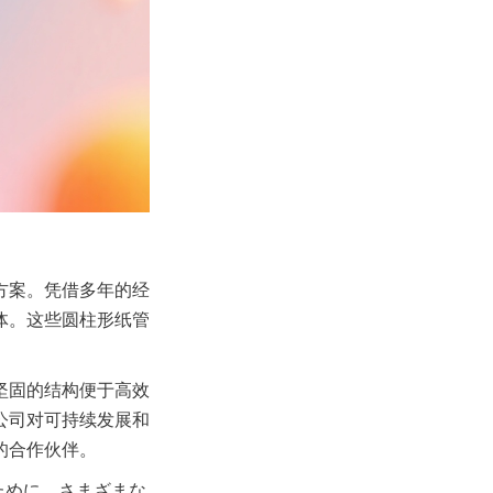
方案。凭借多年的经
体。这些圆柱形纸管
坚固的结构便于高效
公司对可持续发展和
的合作伙伴。
すために、さまざまな