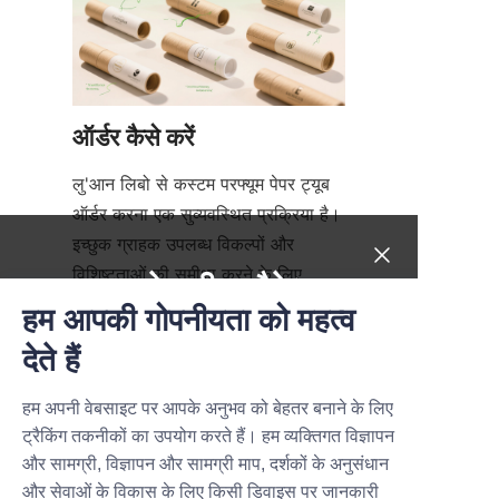
लु'आन लिबो से कस्टम परफ्यूम पेपर ट्यूब 
ऑर्डर करना एक सुव्यवस्थित प्रक्रिया है। 
इच्छुक ग्राहक उपलब्ध विकल्पों और 
विशिष्टताओं की समीक्षा करने के लिए 
नए उत्पाद, बेहतरीन सौदे।
आधिकारिक वेबसाइट पर 'उत्पाद' 
हम आपकी गोपनीयता को महत्व
(Products) पृष्ठ पर जाकर शुरुआत कर 
Submit now
देते हैं
सकते हैं। इसके बाद, लु'आन लिबो की 
बिक्री टीम के साथ परामर्श ब्रांड की 
हम अपनी वेबसाइट पर आपके अनुभव को बेहतर बनाने के लिए
Name
आवश्यकताओं के अनुसार डिजाइन और 
ट्रैकिंग तकनीकों का उपयोग करते हैं। हम व्यक्तिगत विज्ञापन
सामग्री विकल्पों को परिष्कृत करने में मदद 
और सामग्री, विज्ञापन और सामग्री माप, दर्शकों के अनुसंधान
करता है। एक बार डिजाइन अंतिम रूप ले 
और सेवाओं के विकास के लिए किसी डिवाइस पर जानकारी