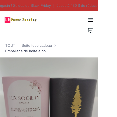
sin ! Soldes du Black Friday ｜ Jusqu'à 450 $ de réduction !
Bienvenue dans notre
magasin ! Soldes du
Black Friday ｜
Maison
Jusqu'à 450 $ de
réduction !
Produits
TOUT
Boîte tube cadeau
Boîte tube cadeau
À propos de nous
Emballage de boîte à bougies en tube de papier noir texturé avec dorure à chaud, imprimé sur mesure
Contactez-nous