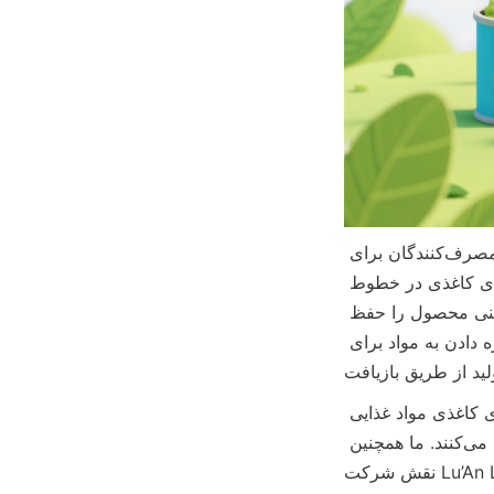
استفاده از مواد مبتنی بر کاغذ در بسته‌بندی غذاهای کنسرو شده با تقاضای روزافزون مصرف‌کنندگان برای 
محصولات سبز و تلاش‌های مسئولیت‌پذیری شرکتی هم‌راستا است. با ادغام قوطی‌های کاغذی در خطوط 
بسته‌بندی، کسب‌وکارها می‌توانند ردپای کربن خود را کاهش دهند در حالی که تازگی و ایمنی محصول را حفظ 
می‌کنند. علاوه بر این، چنین راه‌حل‌های بسته‌بندی از اقتصاد دایره‌ای حمایت می‌کنند با اجازه دادن به مواد برای 
این مقاله به بررسی چشم‌انداز مقرراتی، مزایا، روندهای بازار و چشم‌انداز آینده قوطی‌های کاغذی مواد غذایی 
کنسرو شده می‌پردازد و روشن می‌کند که چگونه این قوطی‌ها بسته‌بندی پایدار را متحول می‌کنند. ما همچنین 
نقش شرکت Lu’An LiBo Paper Products Packaging Co.,LTD را در رهبری نوآوری در این حوزه برجسته 