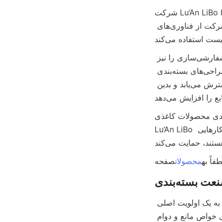
شرکت Lu’An LiBo Paper Products Packaging Co.,LTD در خط مقدم نوآوری بسته‌بندی پایدار قرار دارد 
و به توسعه قوطی‌های کاغذی مواد غذایی کنسرو شده با کیفیت بالا متعهد است. این شرکت از فناوری‌های 
محصولات آنها نه تنها با استانداردهای سختگیرانه نظارتی مطابقت دارد، بلکه گزینه‌های سفارشی‌سازی را نیز 
ارائه می‌دهد که به نیازهای متنوع مشتریان پاسخ می‌دهد. تخصص شرکت به بهینه‌سازی طراحی‌های بسته‌بندی 
که مصرف مواد را به حداقل می‌رساند بدون اینکه عملکرد را تحت تأثیر قرار دهد، گسترش می‌یابد و بدین 
 بر روی شیوه‌های پایدار و سرمایه‌گذاری در تحقیق و توسعه، شرکت بسته‌بندی محصولات کاغذی 
Lu’An LiBo نقش حیاتی در تحول صنعت بسته‌بندی غذاهای کنسرو شده ایفا می‌کند. تعهد آنها از کسب‌وکارهایی 
محصولات
آینده قوطی‌های کاغذی غذاهای کنسرو شده امیدوارکننده به نظر می‌رسد زیرا پایداری به یک اولویت اصلی 
برای برندها و مصرف‌کنندگان تبدیل شده است. انتظار می‌رود پیشرفت‌های فناوری خواص مانع و دوام 