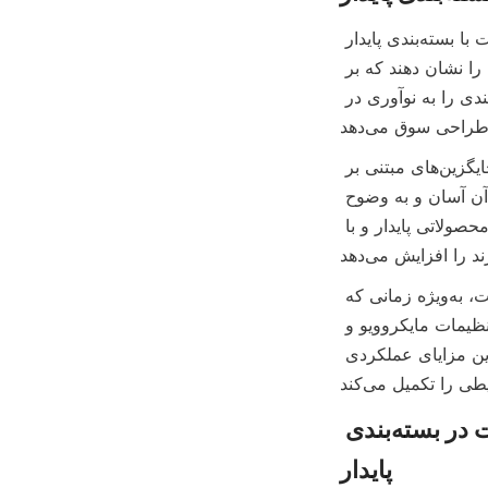
مطالعات بازار نشان می‌دهد که تغییر واضحی در رفتار مصرف‌کنندگان به سمت محصولات با بسته‌بندی پایدار 
وجود دارد. خریداران به طور فزاینده‌ای از برندها انتظار دارند که مسئولیت زیست‌محیطی را نشان دهند که بر 
تصمیمات خرید تأثیر می‌گذارد. این روند تولیدکنندگان مواد غذایی و تأمین‌کنندگان بسته‌بندی را به نوآوری در 
بخش کنسرو، که به طور سنتی به قوطی‌های فلزی وابسته است، شاهد پذیرش تدریجی جایگزین‌های مبتنی بر 
کاغذ است. تحقیقات نشان می‌دهد که مصرف‌کنندگان بسته‌بندی‌هایی را که بازیافت آن آسان و به وضوح 
دوستدار محیط زیست است، ارج می‌نهند. بازاریابی قوطی‌های کاغذی کنسرو به عنوان محصولاتی پایدار و با 
علاوه بر این، سازگاری قوطی‌های کاغذی با گرمایش مایکروویو توجه را جلب کرده است، به‌ویژه زمانی که 
مصرف‌کنندگان به دنبال راحتی هستند. مهم است که پاپ‌کورن کیسه‌ای کاغذی را در تنظیمات مایکروویو و 
راه‌حل‌های بسته‌بندی مرتبط متمایز کنیم تا قابلیت استفاده و ایمنی را بهینه‌سازی کنیم. این مزایای عملکردی 
نقش شرکت بسته‌بندی محصولات کاغذی لوآن لیبو: نوآوری و کیفیت در بسته‌بندی 
پایدار