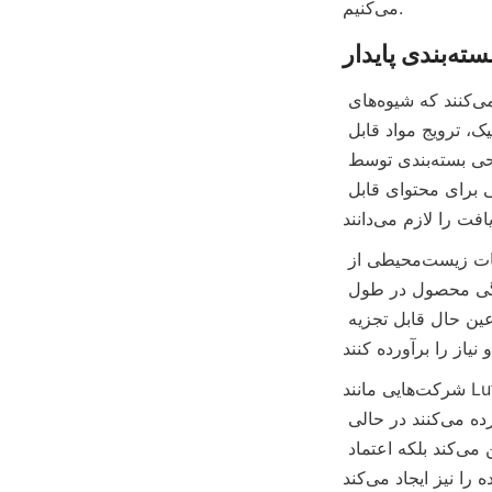
می‌کنیم.
ایدار
دولت‌ها و نهادهای نظارتی در سرتاسر جهان به طور فزاینده‌ای سیاست‌هایی را تصویب می‌کنند که شیوه‌های 
بسته‌بندی پایدار را تشویق یا الزامی می‌سازند. مقرراتی که به کاهش استفاده از پلاستیک، ترویج مواد قابل 
بازیافت و تعیین استانداردهایی برای کمپوست‌پذیری هدف‌گذاری شده‌اند، نحوه‌ی طراحی بسته‌بندی توسط 
شرکت‌ها را شکل می‌دهند. به عنوان مثال، بسیاری از مناطق اکنون الزامات خاصی برای محتوای قابل 
در زمینه قوطی‌های کاغذی مواد غذایی، رعایت استانداردهای ایمنی غذایی در کنار الزامات زیست‌محیطی از 
اهمیت بالایی برخوردار است. مواد باید از نوع غذایی، غیرسمی و قادر به حفظ یکپارچگی محصول در طول 
زنجیره تأمین باشند. قوطی‌های کاغذی معمولاً شامل لایه‌های داخلی هستند که ایمن و در عین حال قابل تجزیه 
شرکت‌هایی مانند Lu’An LiBo Paper Products Packaging Co., LTD به‌طور严格 به این مقررات پایبند 
هستند و اطمینان حاصل می‌کنند که قوطی‌های کاغذی آن‌ها تمام الزامات قانونی را برآورده می‌کنند در حالی 
که در زمینه نوآوری پایدار پیشرفت می‌کنند. چنین تعهدی نه تنها دسترسی به بازار را تضمین می‌کند بلکه اعتماد 