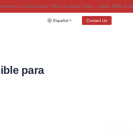
enido a nuestra tienda! Oferta de Black Friday ｜¡Hasta $450 de descu
Oferta de Black Friday ｜¡Hasta $450 de descuento!
Español
Contact Us
ble para