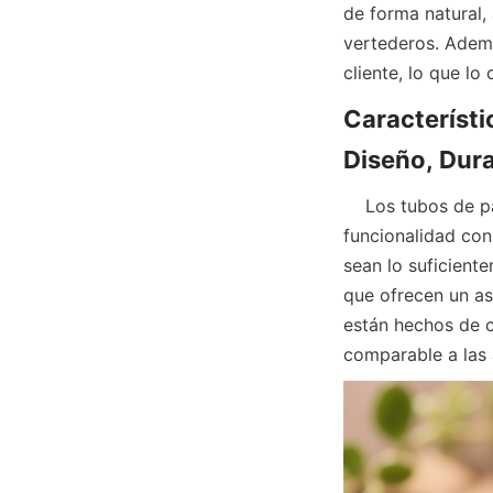
de forma natural,
vertederos. Además
cliente, lo que lo
Característi
    Los tubos de papel para cosméticos de Lu’An LiBo están diseñados para combinar 
funcionalidad con
sean lo suficient
que ofrecen un as
están hechos de c
comparable a las a