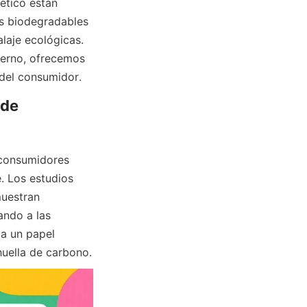
tico están 
s biodegradables 
aje ecológicas. 
erno, ofrecemos 
del consumidor.  
de 
 Los estudios 
uestran 
ndo a las 
a un papel 
fundamental en la reducción de residuos plásticos y en la disminución de la huella de carbono.  