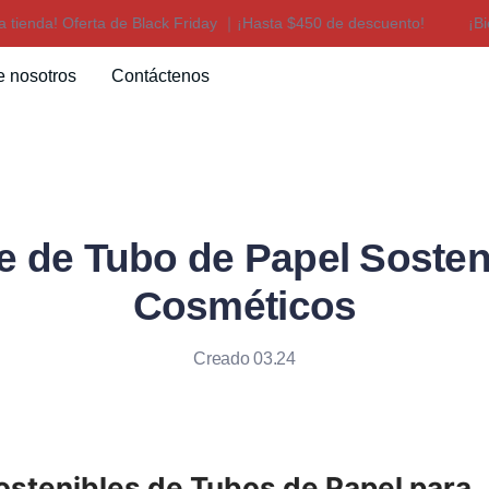
enda! Oferta de Black Friday ｜¡Hasta $450 de descuento!
¡Bienv
¡Bienvenido a nuestra tienda! 
e nosotros
Contáctenos
 de Tubo de Papel Sosteni
Cosméticos
Creado 03.24
stenibles de Tubos de Papel para 