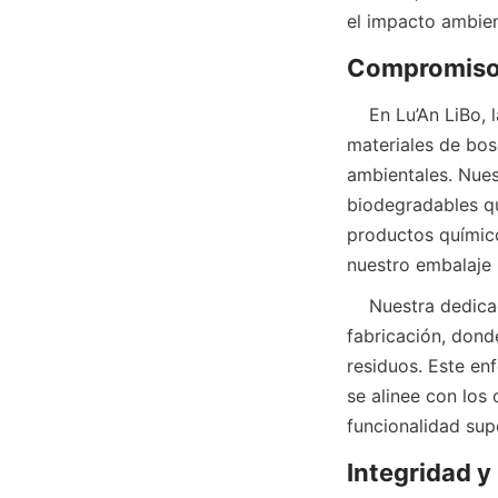
el impacto ambient
    En Lu’An LiBo, la sostenibilidad comienza con el abastecimiento responsable. Priorizamos 
materiales de bos
ambientales. Nues
biodegradables que
productos químico
nuestro embalaje 
    Nuestra dedicación a los materiales ecológicos se extiende a nuestros procesos de 
fabricación, dond
residuos. Este en
se alinee con los 
funcionalidad supe
Integridad y