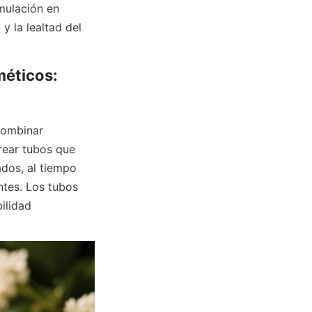
mulación en 
 la lealtad del 
éticos: 
rear tubos que 
dos, al tiempo 
tes. Los tubos 
lidad 