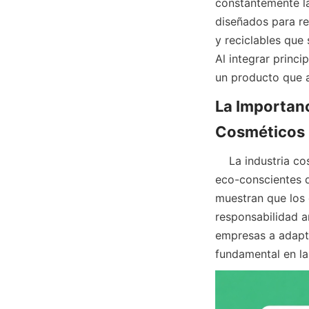
constantemente la
diseñados para re
y reciclables que
Al integrar princ
un producto que a
La Importanc
    La industria cosmética ha sido testigo de un aumento significativo en los consumidores 
eco-conscientes q
muestran que los
responsabilidad a
empresas a adapta