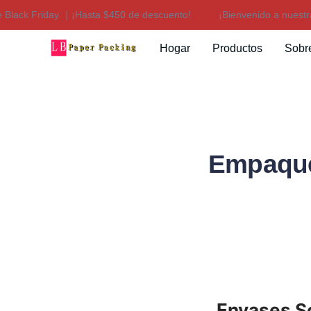
lack Friday ｜¡Hasta $450 de descuento!
¡Bienvenido a nuestra ti
Hogar
Productos
Sobr
Empaque
Envases So