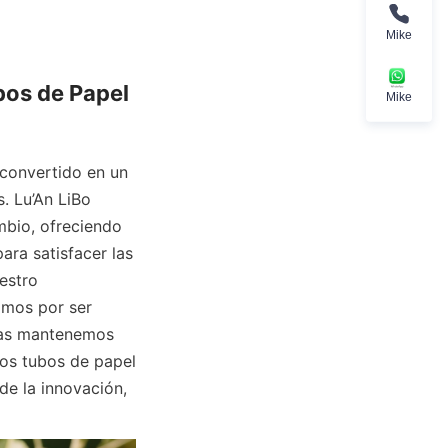
Mike
os de Papel 
Mike
 convertido en un 
. Lu’An LiBo 
bio, ofreciendo 
ra satisfacer las 
stro 
mos por ser 
ras mantenemos 
os tubos de papel 
e la innovación, 