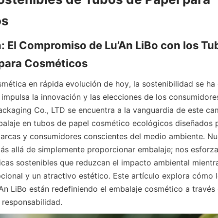
: El Compromiso de Lu’An LiBo con los Tub
smética en rápida evolución de hoy, la sostenibilidad se ha
 impulsa la innovación y las elecciones de los consumidores
ckaging Co., LTD se encuentra a la vanguardia de este cam
alaje en tubos de papel cosmético ecológicos diseñados pa
arcas y consumidores conscientes del medio ambiente. Nue
s allá de simplemente proporcionar embalaje; nos esforza
icas sostenibles que reduzcan el impacto ambiental mient
cional y un atractivo estético. Este artículo explora cómo l
’An LiBo están redefiniendo el embalaje cosmético a través d
a responsabilidad.