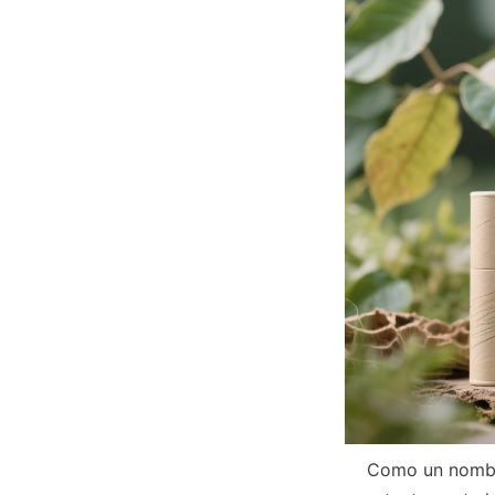
    Como un nombre de confianza en la industria del embalaje, Lu’An LiBo ha enfatizado 