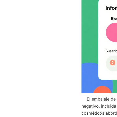
    El embalaje de plástico ha sido criticado durante mucho tiempo por su impacto ambiental 
negativo, incluid
cosméticos aborda