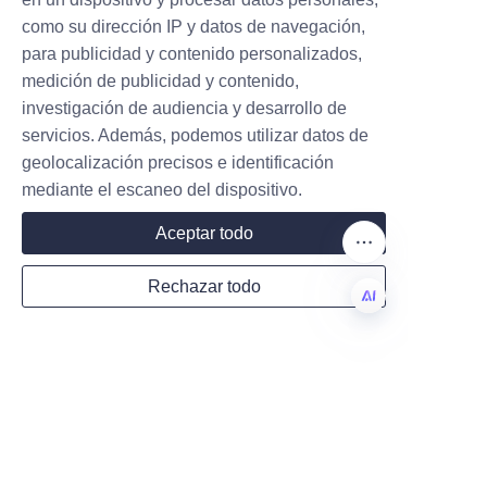
Name
como su dirección IP y datos de navegación,
fiabilidad, facilitando a las 
para publicidad y contenido personalizados,
empresas la integración del 
medición de publicidad y contenido,
embalaje de LiBo en su cadena 
investigación de audiencia y desarrollo de
Company
de suministro.
servicios. Además, podemos utilizar datos de
Conclusión: Eleva tu 
geolocalización precisos e identificación
mediante el escaneo del dispositivo.
marca con los tubos 
Mail
Aceptar todo
de papel de caramelo 
de LiBo
Rechazar todo
Country
En conclusión, los tubos de 
ES
papel para caramelos ofrecen 
una solución de embalaje 
excepcional que combina 
Website
seguridad, sostenibilidad y 
personalización. La experiencia 