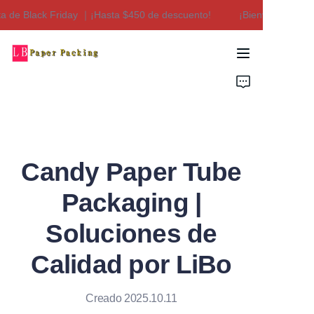
a de Black Friday ｜¡Hasta $450 de descuento!
¡Bienvenido a nues
¡Bienvenido a nuestra
tienda! Oferta de Black
Friday ｜¡Hasta $450
Hogar
de descuento!
Productos
Sobre nosotros
Candy Paper Tube
Contáctenos
Packaging |
Soluciones de
Calidad por LiBo
Creado 2025.10.11