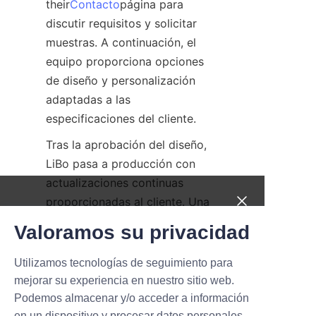
their
Contacto
página para 
discutir requisitos y solicitar 
muestras. A continuación, el 
equipo proporciona opciones 
de diseño y personalización 
adaptadas a las 
especificaciones del cliente.
Tras la aprobación del diseño, 
LiBo pasa a producción con 
actualizaciones continuas 
proporcionadas al cliente. Una 
NUEVOS PRODUCTOS,
vez que la fabricación está 
Valoramos su privacidad
completa, los tubos de papel de 
GRANDES OFERTAS.
caramelo se empaquetan 
Utilizamos tecnologías de seguimiento para
cuidadosamente y se envían. 
mejorar su experiencia en nuestro sitio web.
Submit now
Este proceso optimizado 
Podemos almacenar y/o acceder a información
garantiza transparencia y 
en un dispositivo y procesar datos personales,