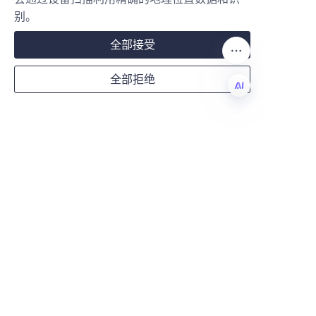
Mail
别。
在当今竞争激烈的健康与保健品市
全部接受
场中，包装在产品成功方面发挥着
至关重要的作用。六安力博纸制品
Country
全部拒绝
包装有限公司提供优质的蛋白粉包
装纸管，集可持续性、保护性和定
CN
制性于一体。其环保纸管支持环保
Website
目标，同时提供卓越的功能性和品
牌差异化。选择六安力博，企业即
可投资于符合最高质量和创新标准
Remarks
的产品包装解决方案。
有关我们的包装产品和服务的更多
信息，请访问我们的 
产品
页面，或
在我们的 
关于我们
页面上了解更多
关于我们公司的信息。我们的团队
随时准备协助您打造能够提升您的