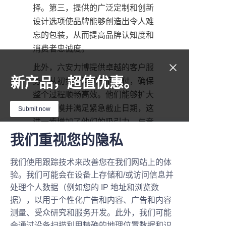
择。第三，提供的广泛定制和创新
设计选项使品牌能够创造出令人难
忘的包装，从而提高品牌认知度和
消费者忠诚度。
此外，六安力博提供卓越的客户服
新产品，超值优惠。
务，从初步咨询到产品交付，确保
整个过程顺畅高效。他们能够扩大
生产规模并满足紧急截止日期，这
Submit now
进一步增加了他们的吸引力。与竞
争对手相比，六安力博将生态效益
我们重视您的隐私
Name
与卓越的设计和服务相结合的综合
方法，为寻求优质蛋白粉包装解决
我们使用跟踪技术来改善您在我们网站上的体
验。我们可能会在设备上存储和/或访问信息并
方案的企业提供了无与伦比的价
Company
处理个人数据（例如您的 IP 地址和浏览数
值。
据），以用于个性化广告和内容、广告和内容
结论：选择六安力博，打
测量、受众研究和服务开发。此外，我们可能
会通过设备扫描利用精确的地理位置数据和识