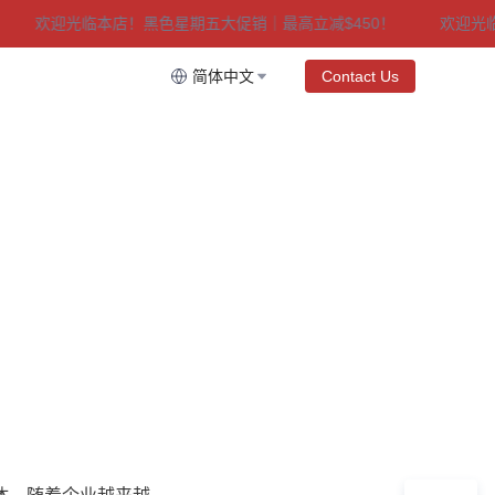
欢迎光临本店！黑色星期五大促销｜最高立减$450！
欢迎光临本
｜最高立减$450！
简体中文
Contact Us