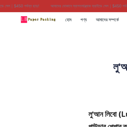
সেল｜$450 পর্যন্ত ছাড়!
আমাদের দোকানে স্বাগতম!ব্ল্যাক ফ্রাইডে সেল｜$450 পর্যন্ত ছাড
হোম
পণ্য
আমাদের সম্পর্কে
লু'
লু'আন লিবো (Lu