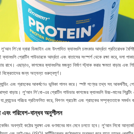
লু'আন লি'বো দ্বারা ডিজাইন এবং উৎপাদিত ক্যানগুলি চমৎকার আর্দ্রতা প্রতিরোধক বৈশিষ্
্যানগুলি প্রোটিন পাউডারকে আর্দ্রতা এবং বাতাসের সংস্পর্শ থেকে রক্ষা করে, দলা পাক
় রাখে। এছাড়াও, কাগজের ক্যানগুলির মজবুত নির্মাণ স্ট্যাক করার ক্ষমতা বাড়ায় এবং শিপিং
ী বিক্রেতাদের জন্য অত্যন্ত গুরুত্বপূর্ণ।
 ব্র্যান্ডিং এবং গ্রাহকের আকর্ষণেও ভূমিকা পালন করে। স্পষ্ট পণ্যের তথ্য সহ আকর্ষণীয়, প
স্থা বাড়ায়। লু'আন লি'বো-এর প্রোটিন পাউডার কাগজের ক্যানগুলি উচ্চ-মানের প্রিন্টিং এ
া ব্র্যান্ডের পরিচয় প্রতিফলিত করে, বিপণন প্রচেষ্টা এবং গ্রাহকের সম্পৃক্ততাকে সমর্থন
্যাকেজিং অবশ্যই কঠোর সুরক্ষা এবং গুণমানের মান মেনে চলতে হবে। লু'আন লিবো আন্তর্জা
়তা এবং আইএসও (ISO) সার্টিফিকেশন কঠোরভাবে অনুসরণ করে যাতে তাদের প্রোটিন প