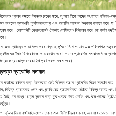
রিবেশগত প্রভাব কমাতে নিয়ন্ত্রক চাপের সাথে, লু'আন লিবো তাদের উৎপাদনে পরিবেশ-বান
র কাগজের ক্যানগুলি পুনর্ব্যবহারযোগ্য এবং বায়োডিগ্রেডেবল উপকরণ ব্যবহার করে, যা ঐত
্য হ্রাস করে। কোম্পানিটি পেপারবোর্ডের টেকসই সোর্সিংয়েও বিনিয়োগ করে এবং কার্বন পদচিহ
 করে।
ে চলা এবং স্থায়িত্বকে আলিঙ্গন করার মাধ্যমে, লু'আন লিবো গুণমান এবং পরিবেশগত তত্ত্বাবধা
ায়িত্বশীল অংশীদার হিসাবে নিজেকে অবস্থান করে। তাদের প্যাকেজিং সমাধানগুলি সংস্থাগুলিকে
ণ্যের জন্য ভোক্তাদের চাহিদা পূরণ করতে সক্ষম করে।
র বাজারের চাহিদার জন্য বিশেষভাবে তৈরি বিভিন্ন ধরণের প্যাকেজিং বিকল্প সরবরাহ করে। 
ান, বিভিন্ন প্যাকেজের ওজন এবং ব্র্যান্ডিংয়ের প্রয়োজনীয়তা মেটাতে বিভিন্ন আকার এব
ে তৈরি, যার মধ্যে পণ্যের সুরক্ষার জন্য ফুড-গ্রেড ইনার কোটিং এবং উচ্চ-মানের প্রিন্টি
র্ভুক্ত।
 ছাড়াও, লু’আন লিবো কাস্টমাইজযোগ্য ঢাকনা এবং সিলিং বিকল্প সরবরাহ করে যা সতেজতা এবং ট