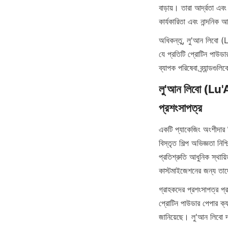
বাড়ায়। তারা আর্দ্রতা এবং
কার্যকারিতা এবং নান্দনি
অধিকন্তু, লু'আন লিবো (Lu
যে প্রতিটি প্রোটিন পাউডার 
ব্যাপক পরিষেবা ব্র্যান্ড
লু'আন লিবো (Lu'An
একটি প্যাকেজিং অংশীদার 
বিস্তৃত শিল্প অভিজ্ঞতা নি
প্রতিশ্রুতি আধুনিক স্থায়
কাস্টমাইজেশনের জন্য তাদের
গ্রাহকদের প্রশংসাপত্র প্
প্রোটিন পাউডার পেপার ক্যা
জানিয়েছে। লু'আন লিবো দ্ব