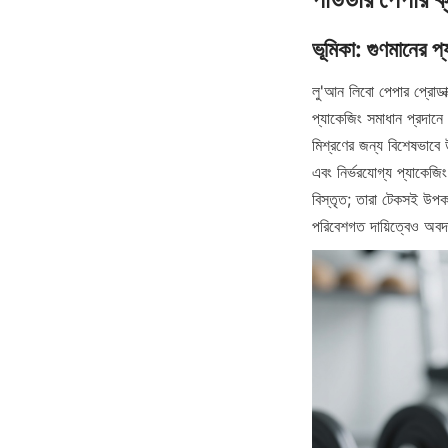
লু'আন লিবো পেপার প্রোডাক্
প্যাকেজিং সমাধান প্রদানে
মিশ্রণের জন্য বিশেষভাবে উ
এবং নির্ভরযোগ্য প্যাকেজিং
বিস্তৃত; তারা টেকসই উপক
পরিবেশগত দায়িত্বেও অবদ